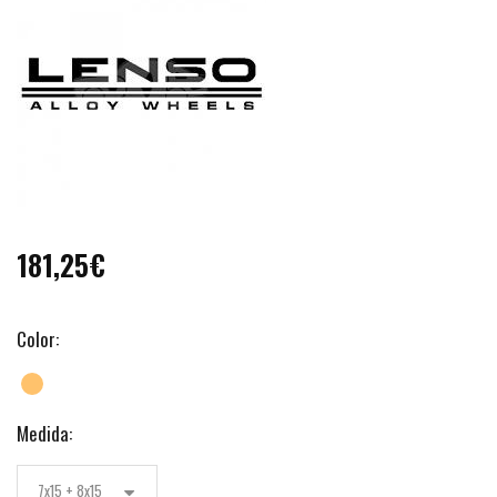
181,25€
Color:
Medida:
7x15 + 8x15