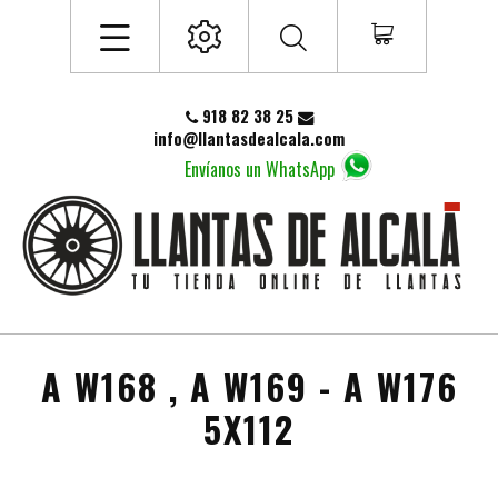
918 82 38 25
info@llantasdealcala.com
Envíanos un WhatsApp
A W168 , A W169 - A W176
5X112