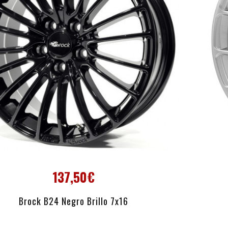
137,50€
AÑADIR AL CARRITO
Brock B24 Negro Brillo 7x16