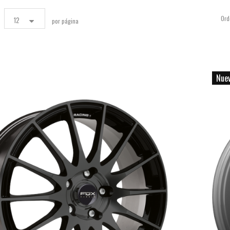
Ord
12
por página
Nue