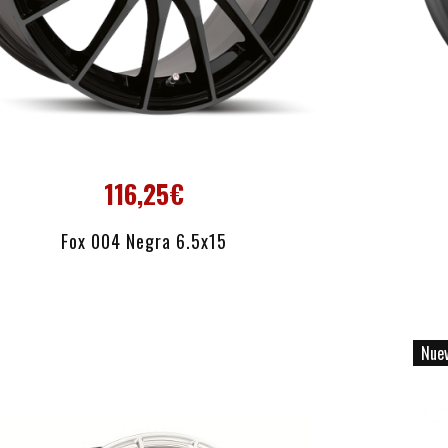
116,25€
AÑADIR AL CARRITO
Fox 004 Negra 6.5x15
Nue