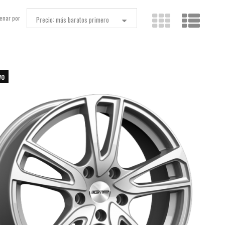
enar por
Precio: más baratos primero
vo