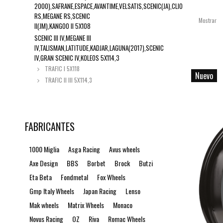
2000),SAFRANE,ESPACE,AVANTIME,VELSATIS,SCENIC(JA),CLIO
RS,MEGANE RS,SCENIC
Mostrar
II(JM),KANGOO II 5X108
SCENIC III IV,MEGANE III
IV,TALISMAN,LATITUDE,KADJAR,LAGUNA(2017),SCENIC
IV,GRAN SCENIC IV,KOLEOS 5X114,3
TRAFIC I 5X118
Nuevo
TRAFIC II III 5X114,3
FABRICANTES
1000 Miglia
Asga Racing
Avus wheels
Axe Design
BBS
Borbet
Brock
Butzi
Eta Beta
Fondmetal
Fox Wheels
Gmp Italy Wheels
Japan Racing
Lenso
Mak wheels
Matrix Wheels
Monaco
Novus Racing
OZ
Riva
Romac Wheels