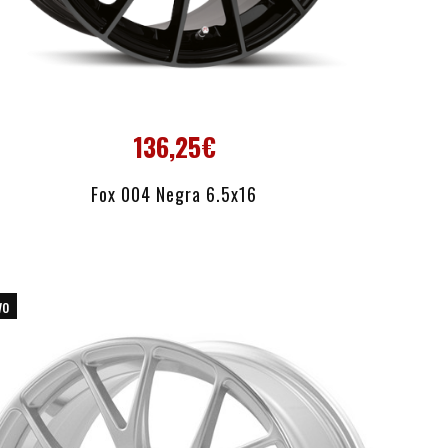
136,25€
AÑADIR AL CARRITO
Fox 004 Negra 6.5x16
vo