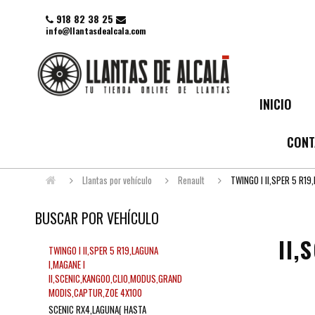
918 82 38 25
info@llantasdealcala.com
INICIO
CONT
Llantas por vehículo
Renault
TWINGO I II,SPER 5 R19
BUSCAR POR VEHÍCULO
II
TWINGO I II,SPER 5 R19,LAGUNA
I,MAGANE I
II,SCENIC,KANGOO,CLIO,MODUS,GRAND
MODIS,CAPTUR,ZOE 4X100
SCENIC RX4,LAGUNA( HASTA