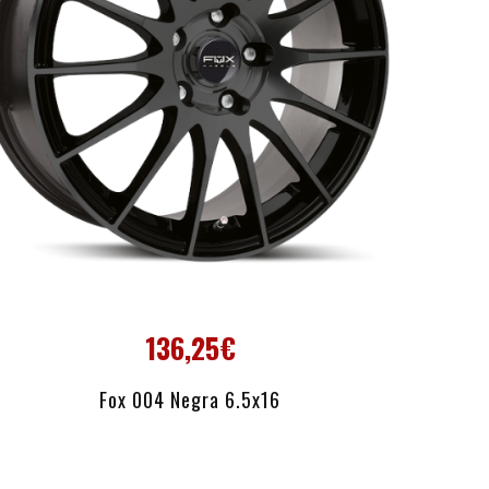
136,25€
AÑADIR AL CARRITO
Fox 004 Negra 6.5x16