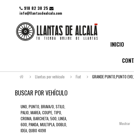
918 82 38 25
info@llantasdealcala.com
INICIO
CONT
Llantas por vehículo
Fiat
GRANDE PUNTO,PUNTO EVO,
BUSCAR POR VEHÍCULO
UNO, PUNTO, BRAVA/0, STILO,
PALIO, MAREA, COUPE, TIPO,
CROMA, BARCHETA, 500, LINEA,
Mostrar
600, PANDA, MULTIPLA, DOBLO,
IDEA, QUBO 4X98