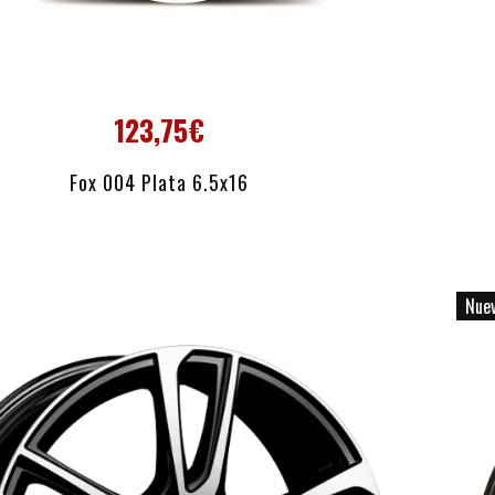
123,75€
AÑADIR AL CARRITO
Fox 004 Plata 6.5x16
Nue