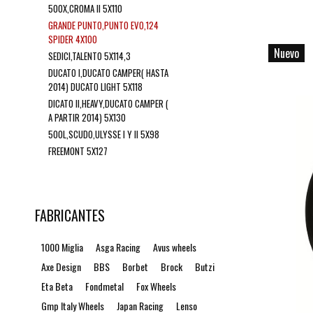
500X,CROMA II 5X110
GRANDE PUNTO,PUNTO EVO,124
SPIDER 4X100
Nuevo
SEDICI,TALENTO 5X114,3
DUCATO I,DUCATO CAMPER( HASTA
2014) DUCATO LIGHT 5X118
DICATO II,HEAVY,DUCATO CAMPER (
A PARTIR 2014) 5X130
500L,SCUDO,ULYSSE I Y II 5X98
FREEMONT 5X127
FABRICANTES
1000 Miglia
Asga Racing
Avus wheels
Axe Design
BBS
Borbet
Brock
Butzi
Eta Beta
Fondmetal
Fox Wheels
Gmp Italy Wheels
Japan Racing
Lenso