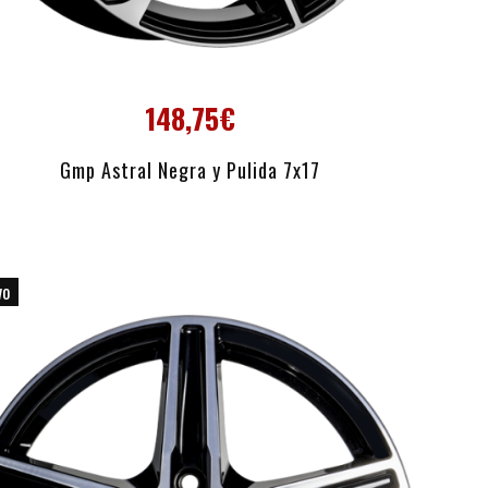
148,75€
AÑADIR AL CARRITO
Gmp Astral Negra y Pulida 7x17
vo