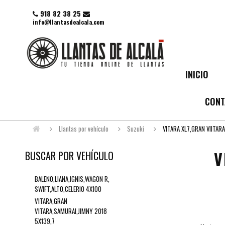
918 82 38 25
info@llantasdealcala.com
INICIO
CONT
Llantas por vehículo
Suzuki
VITARA XL7,GRAN VIITAR
V
BUSCAR POR VEHÍCULO
BALENO,LIANA,IGNIS,WAGON R,
SWIFT,ALTO,CELERIO 4X100
VITARA,GRAN
VITARA,SAMURAI,JIMNY 2018
5X139,7