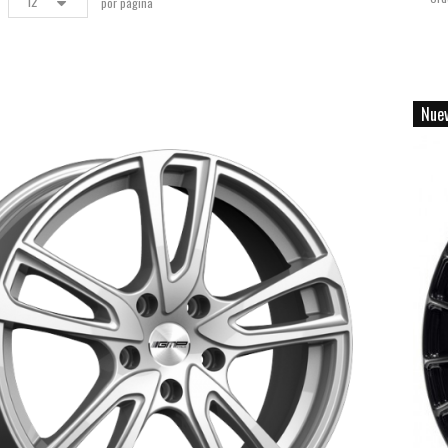
12
por página
Nue