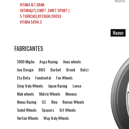
Mostrar
VITARA XL7,GRAN
VIITARA(JT),SWIFT ,SWIFT SPORT (
5 TUERCAS),KYZASHI,CROSS
VITARA 5X114,3
Nuevo
FABRICANTES
1000 Miglia
Asga Racing
Avus wheels
Axe Design
BBS
Borbet
Brock
Butzi
Eta Beta
Fondmetal
Fox Wheels
Gmp Italy Wheels
Japan Racing
Lenso
Mak wheels
Matrix Wheels
Monaco
Novus Racing
OZ
Riva
Romac Wheels
Soleil Wheels
Spacers
Srt Wheels
Vertini Wheels
Wsp Italy Wheels