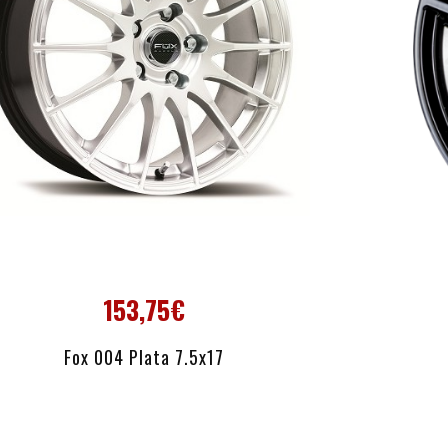
153,75€
AÑADIR AL CARRITO
Fox 004 Plata 7.5x17