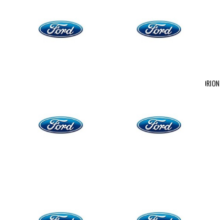
KA II ( HASTA 2009) 4X98
KA,PUMA,FIESTA,ESCORT,FOCUS,ORION
( 4...
FOCUS(5 TUERCAS) ,C-
PROBE,MAVERICK( HASTA
MAX,MONDEO ( 5
2003),MUSTANG ( 2003-2014)
TUERCAS)CROSS MAX,KUGA
5X114,3
I,GRAND...