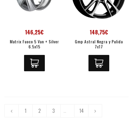
146,25€
148,75€
Matrix Fuoco 5 Van + Silver
Gmp Astral Negra y Pulida
6.5x15
7x17
1
2
3
14
...