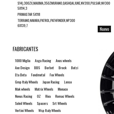
S14),300ZX,MAXIMA,350ZMURANO,QASHQAI,JUKE,NV200,PULSAR,NV300
5X114,3
PRIMASTAR 5X118
TERRANO,NAVARA,PATROL,PATHFINDER,NP300
6X139,7
Nuevo
FABRICANTES
1000 Miglia
Asga Racing
Avus wheels
Axe Design
BBS
Borbet
Brock
Butzi
Eta Beta
Fondmetal
Fox Wheels
Gmp Italy Wheels
Japan Racing
Lenso
Mak wheels
Matrix Wheels
Monaco
Novus Racing
OZ
Riva
Romac Wheels
Soleil Wheels
Spacers
Srt Wheels
Vertini Wheels
Wsp Italy Wheels