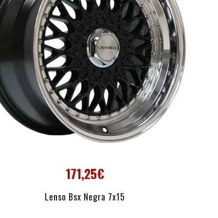
171,25€
AÑADIR AL CARRITO
Lenso Bsx Negra 7x15