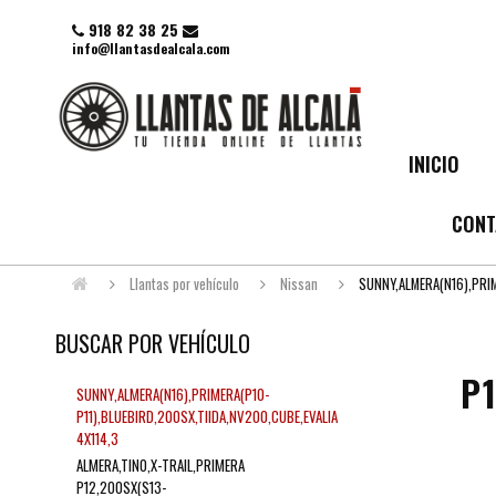
918 82 38 25
info@llantasdealcala.com
INICIO
CONT
Llantas por vehículo
Nissan
SUNNY,ALMERA(N16),PRIM
BUSCAR POR VEHÍCULO
P
SUNNY,ALMERA(N16),PRIMERA(P10-
P11),BLUEBIRD,200SX,TIIDA,NV200,CUBE,EVALIA
4X114,3
ALMERA,TINO,X-TRAIL,PRIMERA
P12,200SX(S13-