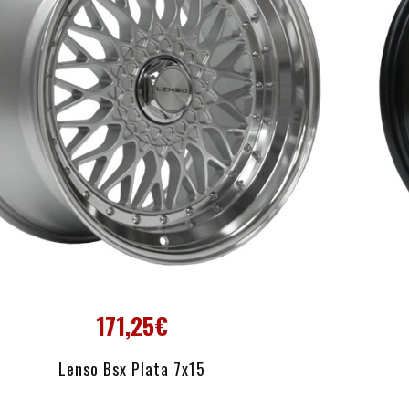
171,25€
AÑADIR AL CARRITO
Lenso Bsx Plata 7x15