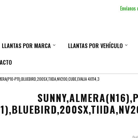
Envíanos
LLANTAS POR MARCA
LLANTAS POR VEHÍCULO
ACTO
ERA(P10-P11),BLUEBIRD,200SX,TIIDA,NV200,CUBE,EVALIA 4X114,3
SUNNY,ALMERA(N16),
11),BLUEBIRD,200SX,TIIDA,NV2
Ord