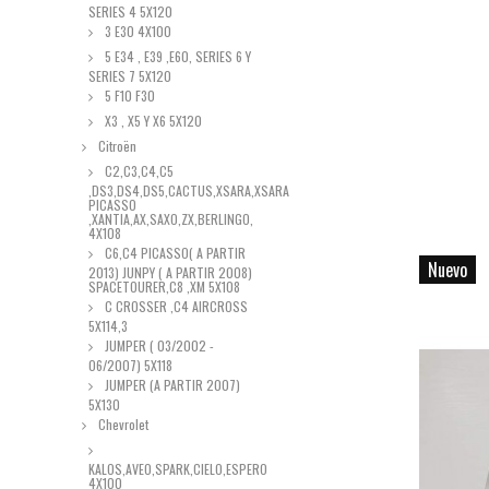
SERIES 4 5X120
3 E30 4X100
5 E34 , E39 ,E60, SERIES 6 Y
SERIES 7 5X120
5 F10 F30
X3 , X5 Y X6 5X120
Citroën
C2,C3,C4,C5
,DS3,DS4,DS5,CACTUS,XSARA,XSARA
PICASSO
,XANTIA,AX,SAXO,ZX,BERLINGO,
4X108
C6,C4 PICASSO( A PARTIR
Nuevo
2013) JUNPY ( A PARTIR 2008)
SPACETOURER,C8 ,XM 5X108
C CROSSER ,C4 AIRCROSS
5X114,3
JUMPER ( 03/2002 -
06/2007) 5X118
JUMPER (A PARTIR 2007)
5X130
Chevrolet
KALOS,AVEO,SPARK,CIELO,ESPERO
4X100