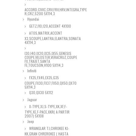
ACCORD,CIVIC,CRV,FRV,HRV,INTEGRA,TYPE
R,CRZ,S200 5X114,3
Hyundai
GETZ,I10,I20,ACCENT 4X100
ATOS,MATRIX,ACCENT
X3,SCOUPE,LANTRA,ELANTRA,SONATA
4X114,3
I30,I40,IX20,IX35,IX55,GENESIS
COUPE,VELOSTER,VERACRUZ,COUPE
FX,TRAJET,SANTA
FE,TOUCSON,H100 5X114,3
Infiniti
FX35,FX45,EX35,G35
COUPE,FX30,FX37,FX50,QX50,QX70
5X114,3
Q30,QX30 5X112
Jaguar
X-TYPE,XJ,S-TYPE,XK,XF,F-
TYPE,XE,F-PACE,XKR( A PARTIR
2007) 5X108
Jeep
WRANGLAR TJ,CHROKEE KJ-
KK,GRAN CHREROKEE ( HASTA