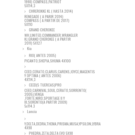
1998) COMPASS,PATRIOT
5X114,3
CHREROKKE KL ( HASTA 2014)
RENEGADE ( A PARIR 2014)
COMPASS ( A PARTIR DE 2017)
5X110
GRAND CHEROKEE
WH,LINITED,COMMANDER,WRANGLER
KJ,GRAND CHEROKEE ( A PARTIR
2011) 5X127
Kia
RIO( ANTES 2005)
PICANTO,SHEPIA,SHUMA 4X100
CEED,CERATO,CLARUS,CARENS,JOYCE,MAGENTIS
Y OPTIMA ( ANTES 2006)
4X114,3
CEED(5 TUERCAS)PRO
CEED,CARNIVAL,SOUL,CERATO,SORRENTO(
2005),VENGA
,FORTE,NIRO,SPORTAGE II Y
III,SORENTO(A PARTIR 2009)
5x114.3
Lancia
Y,DELTA,DEDRA,THEMA,PRISMA,MUSA,YPSILON,LYBRA
4X98
PHEDRA,ZETA,DELTA EVO 5X98