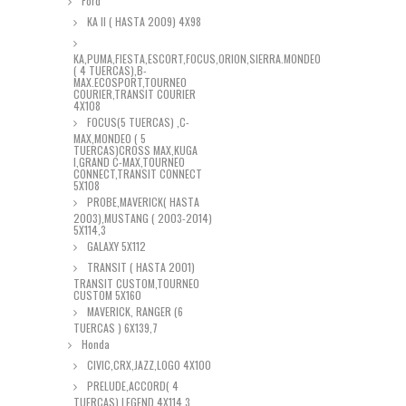
Ford
KA II ( HASTA 2009) 4X98
KA,PUMA,FIESTA,ESCORT,FOCUS,ORION,SIERRA.MONDEO
( 4 TUERCAS),B-
MAX.ECOSPORT,TOURNEO
COURIER,TRANSIT COURIER
4X108
FOCUS(5 TUERCAS) ,C-
MAX,MONDEO ( 5
TUERCAS)CROSS MAX,KUGA
I,GRAND C-MAX,TOURNEO
CONNECT,TRANSIT CONNECT
5X108
PROBE,MAVERICK( HASTA
2003),MUSTANG ( 2003-2014)
5X114,3
GALAXY 5X112
TRANSIT ( HASTA 2001)
TRANSIT CUSTOM,TOURNEO
CUSTOM 5X160
MAVERICK, RANGER (6
TUERCAS ) 6X139,7
Honda
CIVIC,CRX,JAZZ,LOGO 4X100
PRELUDE,ACCORD( 4
TUERCAS),LEGEND 4X114,3