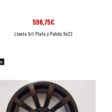
598,75€
AÑADIR AL CARRITO
Llanta Srt Plata y Pulida 9x22
vo