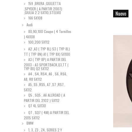
159 ,BRERA ,GIULIETTA
,SPYDER ( A PARTIR 2007)
,GIULIA 2.2 5X110,STELVIO
Nuevo
166 5X108
Audi
80,90,100 Coupe ( 4 Tornillos
) 4X108
100,200 5X112
A2 ,A3 ( TYP 8L) S3 ( TYP 8L)
TT ( TYP 8N) A1 ( TYP 8X) 5X100
A3 ( TYP 8P) A PARTIR DEL
2003 - A3 SPORTBACK,Q3,TT (
TYP 8X) Q2 5X112
A4 , S4, RS4, A6 , S6, RS6,
A8, R8 5X112
A5, S5 ,RS5, A7 ,S7 ,RS7,
5X112
Q5 , SQ5 , A6 ALLROAD ( A
PARTIR DEL 2102 ) 5X112
Q7 4L 5X130
Q7 , SQ7 ( 4M) A PARTIR DEL
2015 5X112
BMW
1, 3, Z3 , Z4, SERIES 2 Y