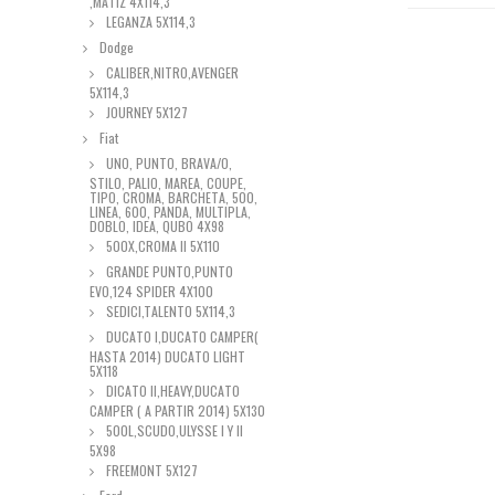
,MATIZ 4X114,3
LEGANZA 5X114,3
Dodge
CALIBER,NITRO,AVENGER
5X114,3
JOURNEY 5X127
Fiat
UNO, PUNTO, BRAVA/0,
STILO, PALIO, MAREA, COUPE,
TIPO, CROMA, BARCHETA, 500,
LINEA, 600, PANDA, MULTIPLA,
DOBLO, IDEA, QUBO 4X98
500X,CROMA II 5X110
GRANDE PUNTO,PUNTO
EVO,124 SPIDER 4X100
SEDICI,TALENTO 5X114,3
DUCATO I,DUCATO CAMPER(
HASTA 2014) DUCATO LIGHT
5X118
DICATO II,HEAVY,DUCATO
CAMPER ( A PARTIR 2014) 5X130
500L,SCUDO,ULYSSE I Y II
5X98
FREEMONT 5X127