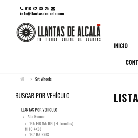
918 82 38 25
info@llantasdealcala.com
INICIO
CONT
Srt Wheels
LIST
BUSCAR POR VEHÍCULO
LLANTAS POR VEHÍCULO
Alfa Romeo
145 146 155 164 ( 4 Tornillos)
MITO 4X98
147 156 5X98