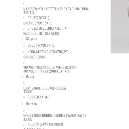
MATIZ,EVANDA,LACETTI,NUBIRA,TACUMA,EPICA
4X114,3
CRUZE( DIESEL)
ORLANDO,VOLT 5X115
CRUZE( GASOLINA) AVEO ( A
PARTIR 2011) TRAX 5X105
Chrysler
300C ( RWD) 5X115
NEON,SEBRING,STRATUS,PT
CRUISER 5X100
VOYAGER,VISION,300M,AVENGER,GRAN
VOYAGER ( HASTA 2008) 5X114,3
Dacia
LOGA,SANDERO,DOKKER,LODGY
4X100
DUSTER 5X114,3
Daewoo
NEXIA,LANOS,NUBIRA,TACUMA,EVANDA,KALOS
4X100
NUBIRA( A PARTIR 2003)