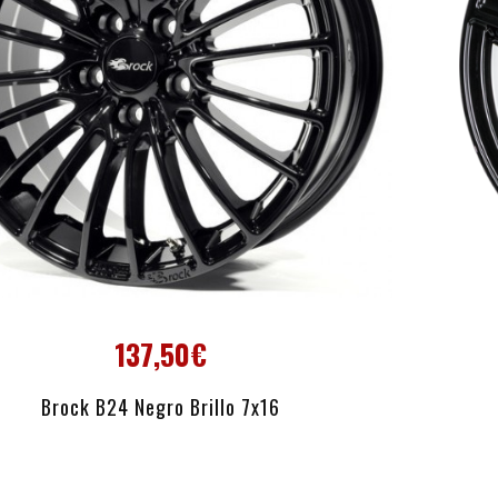
137,50€
AÑADIR AL CARRITO
Brock B24 Negro Brillo 7x16