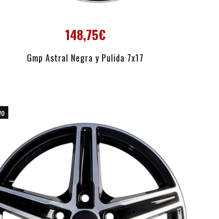
148,75€
AÑADIR AL CARRITO
Gmp Astral Negra y Pulida 7x17
vo