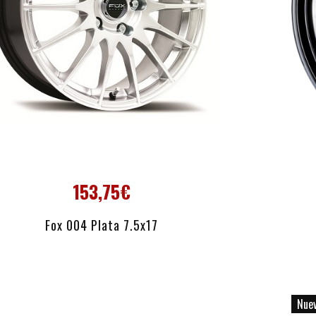
153,75€
AÑADIR AL CARRITO
Fox 004 Plata 7.5x17
Nue