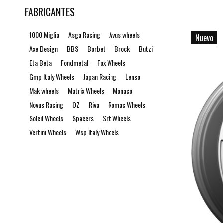
FABRICANTES
1000 Miglia
Asga Racing
Avus wheels
Nuevo
Axe Design
BBS
Borbet
Brock
Butzi
Eta Beta
Fondmetal
Fox Wheels
Gmp Italy Wheels
Japan Racing
Lenso
Mak wheels
Matrix Wheels
Monaco
Novus Racing
OZ
Riva
Romac Wheels
Soleil Wheels
Spacers
Srt Wheels
Vertini Wheels
Wsp Italy Wheels