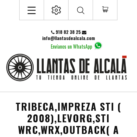
918 82 38 25
info@llantasdealcala.com
Envíanos un WhatsApp
TRIBECA,IMPREZA STI (
2008),LEVORG,STI
WRC,WRX,OUTBACK( A