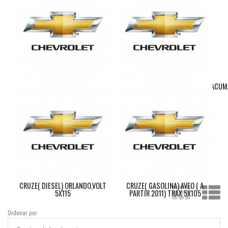
KALOS,AVEO,SPARK,CIELO,ESPERO
MATIZ,EVANDA,LACETTI,NUBIRA,TACUM
4X100
4X114,3
CRUZE( DIESEL) ORLANDO,VOLT
CRUZE( GASOLINA) AVEO ( A
5X115
PARTIR 2011) TRAX 5X105
Ordenar por