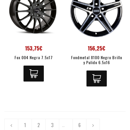
153,75€
156,25€
Fox 004 Negra 7.5x17
Fondmetal 8100 Negro Brillo
y Pulido 6.5x16
1
2
3
6
...