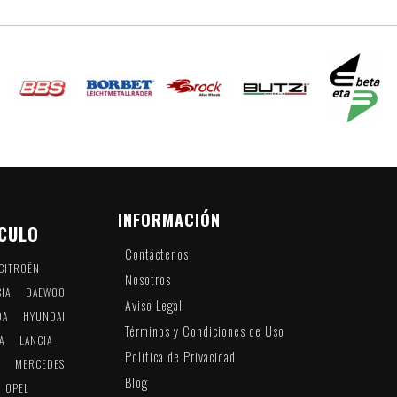
INFORMACIÓN
ÍCULO
Contáctenos
CITROËN
Nosotros
IA
DAEWOO
Aviso Legal
DA
HYUNDAI
Términos y Condiciones de Uso
A
LANCIA
Política de Privacidad
A
MERCEDES
Blog
OPEL