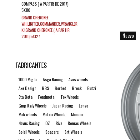
COMPASS ( A PARTIR DE 2017)
5X110
GRAND CHEROKEE
WH,LINITED,COMMANDER,WRANGLER
KJ,GRAND CHEROKEE ( A PARTIR
Nuevo
2011) 5X127
FABRICANTES
1000 Miglia
Asga Racing
Avus wheels
Axe Design
BBS
Borbet
Brock
Butzi
Eta Beta
Fondmetal
Fox Wheels
Gmp Italy Wheels
Japan Racing
Lenso
Mak wheels
Matrix Wheels
Monaco
Novus Racing
OZ
Riva
Romac Wheels
Soleil Wheels
Spacers
Srt Wheels