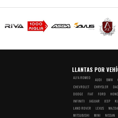
LLANTAS POR VEH
ALFA ROMEO
AUDI
BMW
CHEVROLET
CHRYSLER
DAC
DODGE
FIAT
FORD
HON
INFINITI
JAGUAR
JEEP
KI
LAND ROVER
LEXUS
MAZD
MITSUBISHI
MINI
NISSAN