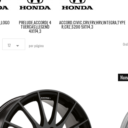
Z,LOGO
PRELUDE,ACCORD( 4
ACCORD,CIVIC,CRV,FRV,HRV,INTEGRA,TYPE
TUERCAS),LEGEND
R,CRZ,S200 5X114,3
4X114,3
Ord
12
por página
Nue