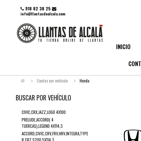
918 82 38 25
info@llantasdealcala.com
INICIO
CONT
Llantas por vehículo
Honda
BUSCAR POR VEHÍCULO
CIVIC,CRX,JAZZ,LOGO 4X100
PRELUDE,ACCORD( 4
TUERCAS),LEGEND 4X114,3
ACCORD,CIVIC,CRV,FRV,HRV,INTEGRA,TYPE
R,CRZ,S200 5X114,3