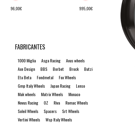
96,00€
995,00€
FABRICANTES
1000 Miglia
Asga Racing
Avus wheels
Axe Design
BBS
Borbet
Brock
Butzi
Eta Beta
Fondmetal
Fox Wheels
Gmp Italy Wheels
Japan Racing
Lenso
Mak wheels
Matrix Wheels
Monaco
Novus Racing
OZ
Riva
Romac Wheels
Soleil Wheels
Spacers
Srt Wheels
Vertini Wheels
Wsp Italy Wheels