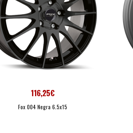
116,25€
AÑADIR AL CARRITO
Fox 004 Negra 6.5x15