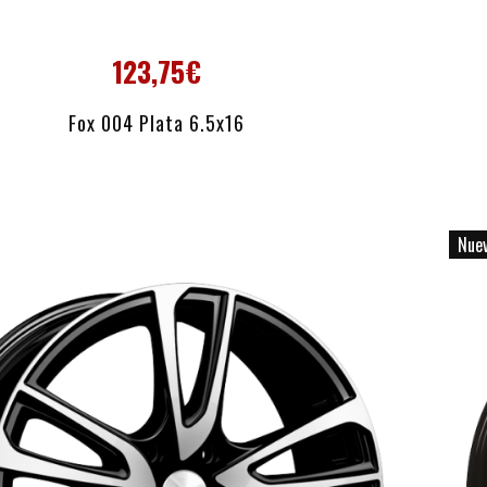
123,75€
AÑADIR AL CARRITO
Fox 004 Plata 6.5x16
Nue