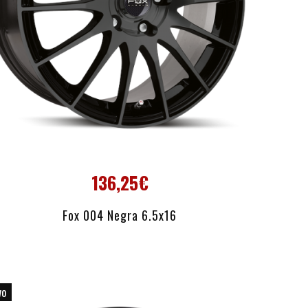
136,25€
AÑADIR AL CARRITO
Fox 004 Negra 6.5x16
vo