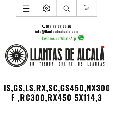
918 82 38 25
info@llantasdealcala.com
Envíanos un WhatsApp
IS,GS,LS,RX,SC,GS450,NX300
F ,RC300,RX450 5X114,3