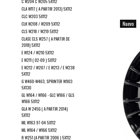
C W204 C W205 5X112
CLA W117 ( A PARTIR 2013) 5X112
CLC W203 5X112
Nuevo
CLK W208 / W209 5X112
CLS W218 / W219 5X112
CLASE CLS W257 ( A PARTIR DE
2018) 5X112
E W124 / W210 5X112
E W211 ( 02-09 ) 5X112
E W212 / W207 / E W213 / E W238
5X112
G W460-W463, SPRINTER W903
5X130
GL W164 / W166 - GLC W166 / GLS
W166 5X112
GLA W 245G ( A PARTIR 2014)
5X112
ML W163 97-04 5X112
ML W164 / W166 5X112
R W251 (A PARTIR 2006 ) 5X112