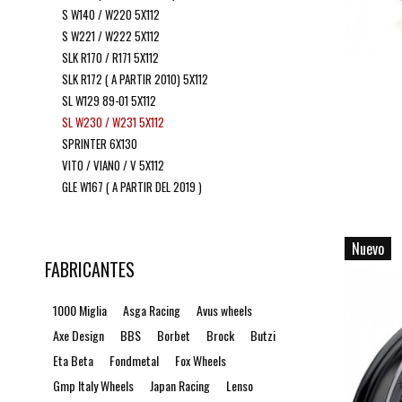
S W140 / W220 5X112
S W221 / W222 5X112
SLK R170 / R171 5X112
SLK R172 ( A PARTIR 2010) 5X112
SL W129 89-01 5X112
SL W230 / W231 5X112
SPRINTER 6X130
VITO / VIANO / V 5X112
GLE W167 ( A PARTIR DEL 2019 )
Nuevo
FABRICANTES
1000 Miglia
Asga Racing
Avus wheels
Axe Design
BBS
Borbet
Brock
Butzi
Eta Beta
Fondmetal
Fox Wheels
Gmp Italy Wheels
Japan Racing
Lenso