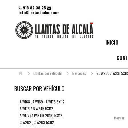
918 82 38 25
info@llantasdealcala.com
INICIO
CONT
Llantas por vehículo
Mercedes
SL W230 / W231 5X11
BUSCAR POR VEHÍCULO
A W168 , A W169 - A W176 5X112
A W176 / B W245 5X112
A W177 (A PARTIR 2018) 5X112
Mostrar
C W202 , C W203 5X112