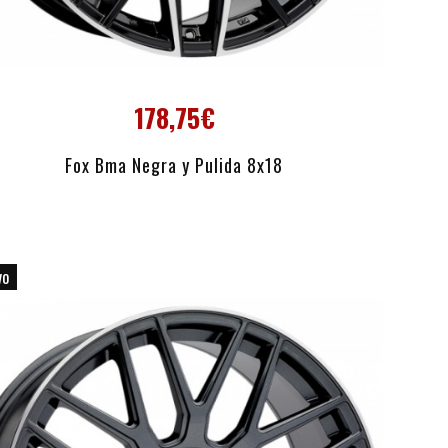
178,75€
AÑADIR AL CARRITO
Fox Bma Negra y Pulida 8x18
vo