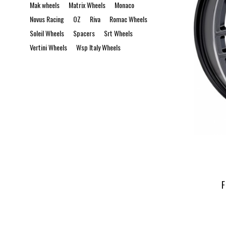
Mak wheels
Matrix Wheels
Monaco
Novus Racing
OZ
Riva
Romac Wheels
Soleil Wheels
Spacers
Srt Wheels
Vertini Wheels
Wsp Italy Wheels
F