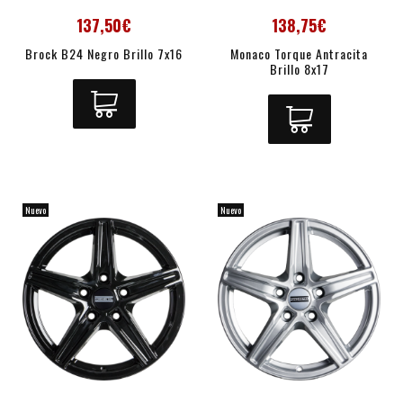
137,50€
138,75€
Brock B24 Negro Brillo 7x16
Monaco Torque Antracita
Brillo 8x17
Nuevo
Nuevo